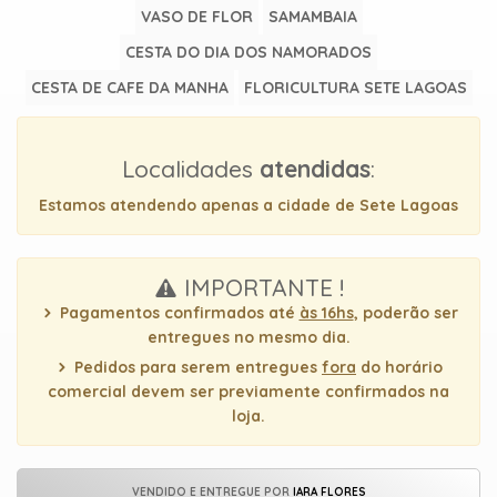
uma
VASO DE FLOR
SAMAMBAIA
mensagem
CESTA DO DIA DOS NAMORADOS
CESTA DE CAFE DA MANHA
FLORICULTURA SETE LAGOAS
Localidades
atendidas
:
Estamos atendendo apenas a cidade de Sete Lagoas
IMPORTANTE !
Pagamentos confirmados até
às 16hs
, poderão ser
entregues no mesmo dia.
Pedidos para serem entregues
fora
do horário
comercial devem ser previamente confirmados na
loja.
VENDIDO E ENTREGUE POR
IARA FLORES