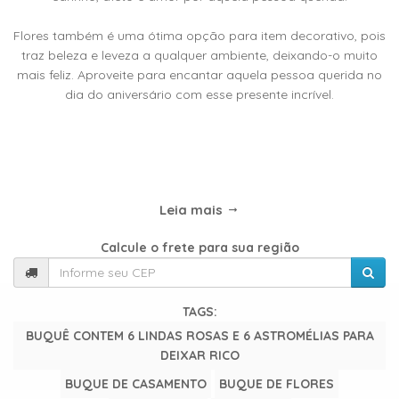
TIPOS
DE
Flores também é uma ótima opção para item decorativo, pois
FLORES
traz beleza e leveza a qualquer ambiente, deixando-o muito
mais feliz. Aproveite para encantar aquela pessoa querida no
dia do aniversário com esse presente incrível.
Central
Atendimento
31
Leia mais
9
9889-
Calcule o frete para sua região
0464
Chat
TAGS:
WhatsApp
BUQUÊ CONTEM 6 LINDAS ROSAS E 6 ASTROMÉLIAS PARA
DEIXAR RICO
Envie-
BUQUE DE CASAMENTO
BUQUE DE FLORES
nos