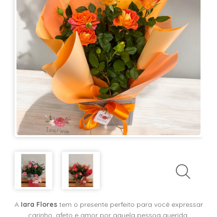
KITS
E
CESTAS
MIMOS
OCASIÕES
PARA
ELAS
PARA
ELES
PRESENTES
A
Iara Flores
tem o presente perfeito para você expressar
carinho, afeto e amor por aquela pessoa querida.