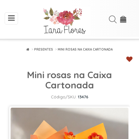
toggle
Acessar
navigation
Cadastre-
se
PRESENTES
MINI ROSAS NA CAIXA CARTONADA
INÍCIO
Mini rosas na Caixa
ARRANJOS
DE
Cartonada
FLORES
Código/SKU:
13476
BUQUÊS
FLORES
PLANTADAS