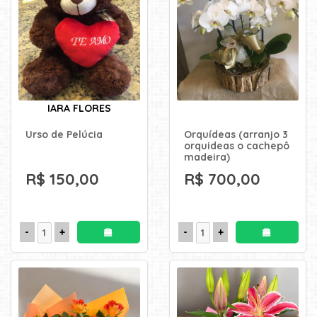
TIPOS
DE
FLORES
Central
IARA FLORES
Atendimento
Urso de Pelúcia
Orquídeas (arranjo 3
orquideas o cachepô
31
madeira)
9
R$ 150,00
R$ 700,00
9889-
0464
Chat
WhatsApp
Envie-
nos