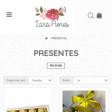
toggle
Acessar
navigation
Cadastre-
se
PRESENTES
INÍCIO
PRESENTES
ARRANJOS
DE
PELÚCIAS
FLORES
Organizar por:
Exibir:
BUQUÊS
FLORES
PLANTADAS