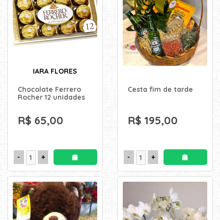
KITS
E
CESTAS
MIMOS
IARA FLORES
OCASIÕES
Chocolate Ferrero
Cesta fim de tarde
Rocher 12 unidades
PARA
R$ 65,00
R$ 195,00
ELAS
PARA
ELES
PRESENTES