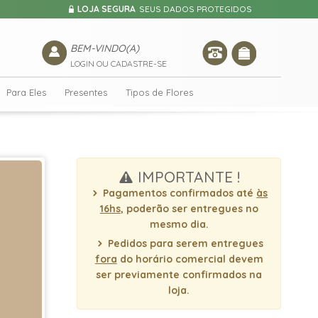
LOJA SEGURA
SEUS DADOS PROTEGIDOS
BEM-VINDO(A)
LOGIN OU CADASTRE-SE
Para Eles
Presentes
Tipos de Flores
IMPORTANTE !
Pagamentos confirmados até
às
16hs
, poderão ser entregues no
mesmo dia.
Pedidos para serem entregues
fora
do horário comercial devem
ser previamente confirmados na
loja.