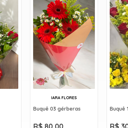
IARA FLORES
Buquê 03 gérberas
Buquê 
R$ 80,00
R$ 3