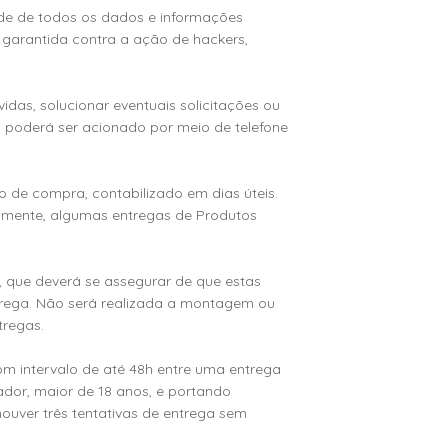
ade de todos os dados e informações
 garantida contra a ação de hackers,
vidas, solucionar eventuais solicitações ou
C poderá ser acionado por meio de telefone
o de compra, contabilizado em dias úteis.
almente, algumas entregas de Produtos
, que deverá se assegurar de que estas
ntrega. Não será realizada a montagem ou
tregas.
 com intervalo de até 48h entre uma entrega
ador, maior de 18 anos, e portando
ouver três tentativas de entrega sem