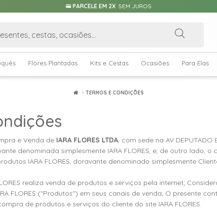
PARCELE EM 2X
SEM JUROS
uquês
Flores Plantadas
Kits e Cestas
Ocasiões
Para Elas
TERMOS E CONDIÇÕES
ondições
ompra e Venda de
IARA FLORES LTDA
, com sede na AV DEPUTADO 
nte denominada simplesmente IARA FLORES, e, de outro lado, o cl
odutos IARA FLORES, doravante denominado simplesmente Client
ORES realiza venda de produtos e serviços pela internet; Conside
ARA FLORES ("Produtos") em seus canais de venda; O presente cont
compra de produtos e serviços do cliente do site IARA FLORES.