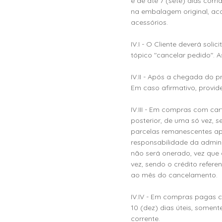
é de até 7 (sete) dias cor
na embalagem original, ac
acessórios.
IV.I - O Cliente deverá sol
tópico "cancelar pedido".
IV.II - Após a chegada do p
Em caso afirmativo, provide
IV.III - Em compras com car
posterior, de uma só vez, 
parcelas remanescentes apó
responsabilidade da admini
não será onerado, vez que 
vez, sendo o crédito refer
ao mês do cancelamento.
IV.IV - Em compras pagas c
10 (dez) dias úteis, soment
corrente.