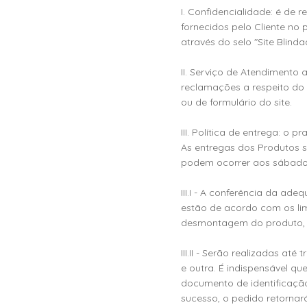
I. Confidencialidade: é de
fornecidos pelo Cliente no
através do selo "Site Blinda
II. Serviço de Atendimento 
reclamações a respeito do 
ou de formulário do site.
III. Política de entrega: o
As entregas dos Produtos s
podem ocorrer aos sábados
III.I - A conferência da a
estão de acordo com os lim
desmontagem do produto, t
III.II - Serão realizadas at
e outra. É indispensável q
documento de identificação
sucesso, o pedido retornar