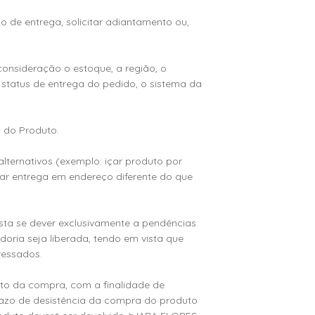
ço de entrega, solicitar adiantamento ou,
consideração o estoque, a região, o
status de entrega do pedido, o sistema da
s do Produto.
 alternativos (exemplo: içar produto por
zar entrega em endereço diferente do que
esta se dever exclusivamente a pendências
oria seja liberada, tendo em vista que
ressados.
ento da compra, com a finalidade de
razo de desistência da compra do produto