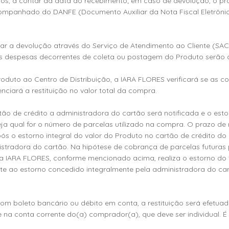
ridos, a contar da data do recebimento; em caso de devolução, o p
ompanhado do DANFE (Documento Auxiliar da Nota Fiscal Eletrônic
icitar a devolução através do Serviço de Atendimento ao Cliente (SA
 As despesas decorrentes de coleta ou postagem do Produto serão 
roduto ao Centro de Distribuição, a IARA FLORES verificará se as 
nciará a restituição no valor total da compra.
tão de crédito a administradora do cartão será notificada e o esto
seja qual for o número de parcelas utilizado na compra. O prazo de
s o estorno integral do valor do Produto no cartão de crédito do 
stradora do cartão. Na hipótese de cobrança de parcelas futuras p
a IARA FLORES, conforme mencionado acima, realiza o estorno do 
ente ao estorno concedido integralmente pela administradora do c
om boleto bancário ou débito em conta, a restituição será efetua
e na conta corrente do(a) comprador(a), que deve ser individual. É