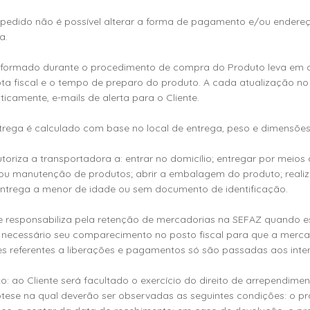
o do pedido não é possível alterar a forma de pagamento e/ou endere
a.
a informado durante o procedimento de compra do Produto leva em 
a fiscal e o tempo de preparo do produto. A cada atualização no 
icamente, e-mails de alerta para o Cliente.
 entrega é calculado com base no local de entrega, peso e dimensõe
autoriza a transportadora a: entrar no domicílio; entregar por meios
ão ou manutenção de produtos; abrir a embalagem do produto; reali
entrega a menor de idade ou sem documento de identificação.
o se responsabiliza pela retenção de mercadorias na SEFAZ quando 
o, necessário seu comparecimento no posto fiscal para que a mercad
s referentes a liberações e pagamentos só são passadas aos inte
to: ao Cliente será facultado o exercício do direito de arrependim
tese na qual deverão ser observadas as seguintes condições: o p