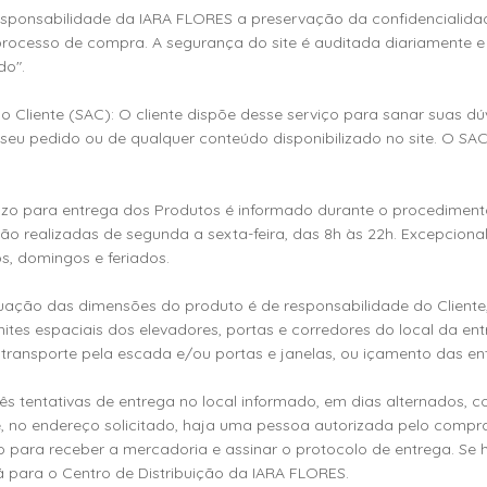
 responsabilidade da IARA FLORES a preservação da confidencialid
 processo de compra. A segurança do site é auditada diariamente e
do".
ao Cliente (SAC): O cliente dispõe desse serviço para sanar suas dú
seu pedido ou de qualquer conteúdo disponibilizado no site. O SA
 prazo para entrega dos Produtos é informado durante o procediment
ão realizadas de segunda a sexta-feira, das 8h às 22h. Excepcion
, domingos e feriados.
dequação das dimensões do produto é de responsabilidade do Cliente
ites espaciais dos elevadores, portas e corredores do local da e
ransporte pela escada e/ou portas e janelas, ou içamento das en
é três tentativas de entrega no local informado, em dias alternados,
ue, no endereço solicitado, haja uma pessoa autorizada pelo compr
 para receber a mercadoria e assinar o protocolo de entrega. Se h
á para o Centro de Distribuição da IARA FLORES.