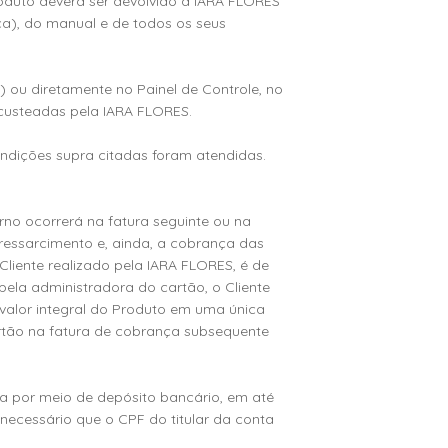
roduto deverá ser devolvido à IARA FLORES
a), do manual e de todos os seus
C) ou diretamente no Painel de Controle, no
custeadas pela IARA FLORES.
condições supra citadas foram atendidas.
rno ocorrerá na fatura seguinte ou na
 ressarcimento e, ainda, a cobrança das
Cliente realizado pela IARA FLORES, é de
ela administradora do cartão, o Cliente
valor integral do Produto em uma única
artão na fatura de cobrança subsequente
da por meio de depósito bancário, em até
 necessário que o CPF do titular da conta