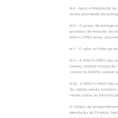
III.III - Após a finalizaçã
ainda, prioridade da entreg
III.IV - O prazo de entreg
processo de emissão da not
IARA FLORES envia, automat
III.V - O valor do frete da
III.VI - A IARA FLORES não 
janela); realizar instalaç
consta no DANFE; realizar 
III.VII - A IARA FLORES nã
do cliente, sendo, portant
nestes casos as informaçõe
IV. Direito de arrependimen
devolução do Produto, hipó