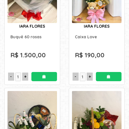
TIPOS
DE
FLORES
IARA FLORES
IARA FLORES
Buquê 60 rosas
Caixa Love
Central
Atendimento
R$ 1.500,00
R$ 190,00
31
9
9889-
0464
Chat
WhatsApp
Envie-
nos