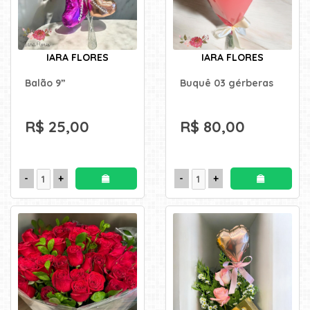
KITS
E
CESTAS
IARA FLORES
IARA FLORES
MIMOS
Balão 9”
Buquê 03 gérberas
OCASIÕES
R$ 25,00
R$ 80,00
PARA
ELAS
PARA
ELES
PRESENTES