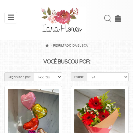
toggle
Acessar
navigation
Cadastre-
se
RESULTADO DA BUSCA
INÍCIO
VOCÊ BUSCOU POR:
ARRANJOS
Organizar por:
Exibir:
DE
FLORES
BUQUÊS
FLORES
PLANTADAS