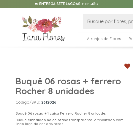
ENTREGA SETE LAGOAS
E REGIÃO
Arranjos de Flores
B
Buquê 06 rosas + ferrero
Rocher 8 unidades
Código/SKU:
2612026
Buquê 06 rosas + 1 caixa Ferrero Rocher 8 unicade.
Buquê embalado no celofane transparente e finalizado com
lindo laço da cor das rosas