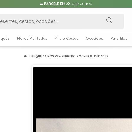
PARCELE EM 2X
SEM JUROS
uquês
Flores Plantadas
Kits e Cestas
Ocasiões
Para Elas
BUQUÊ 06 ROSAS + FERRERO ROCHER 8 UNIDADES