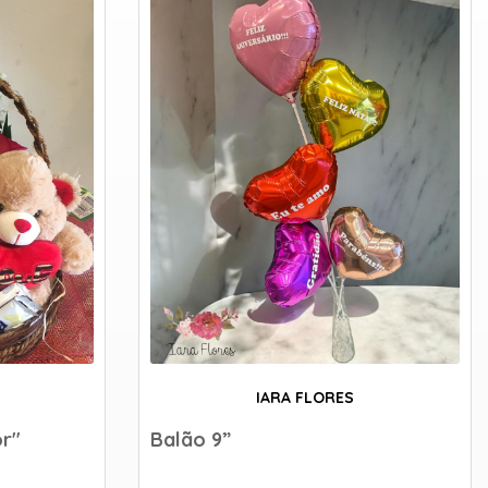
IARA FLORES
or"
Balão 9”