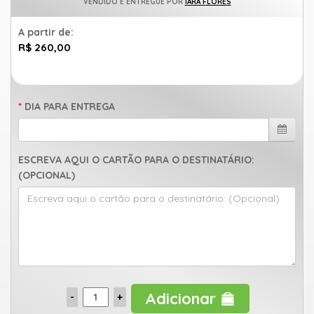
VENDIDO E ENTREGUE POR
IARA FLORES
uma
mensagem
A partir de:
R$ 260,00
DIA PARA ENTREGA
ESCREVA AQUI O CARTÃO PARA O DESTINATÁRIO:
(OPCIONAL)
Adicionar