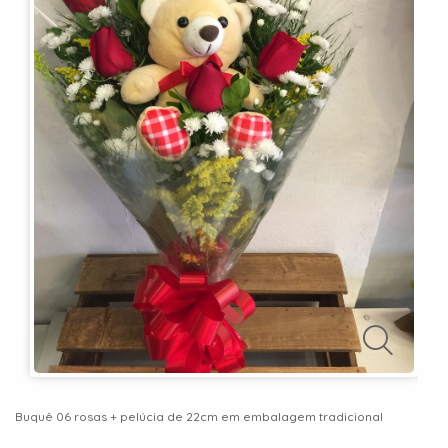
KITS
E
CESTAS
MIMOS
OCASIÕES
PARA
ELAS
PARA
ELES
PRESENTES
Buquê 06 rosas + pelúcia de 22cm em embalagem tradicional