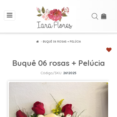
toggle
Acessar
navigation
Cadastre-
se
BUQUÊ 06 ROSAS + PELÚCIA
INÍCIO
Buquê 06 rosas + Pelúcia
ARRANJOS
DE
Código/SKU:
2612025
FLORES
BUQUÊS
FLORES
PLANTADAS