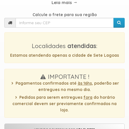
TIPOS
Leia mais
DE
FLORES
Calcule o frete para sua região
Central
Localidades
atendidas
:
Atendimento
Estamos atendendo apenas a cidade de Sete Lagoas
31
9
IMPORTANTE !
9889-
0464
Pagamentos confirmados até
às 16hs
, poderão ser
entregues no mesmo dia.
Pedidos para serem entregues
fora
do horário
Chat
comercial devem ser previamente confirmados na
WhatsApp
loja.
Envie-
nos