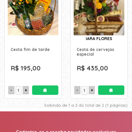
KITS
E
CESTAS
MIMOS
IARA FLORES
OCASIÕES
Cesta fim de tarde
Cesta de cervejas
especial
R$ 195,00
R$ 435,00
PARA
ELAS
PARA
ELES
Exibindo de 1 a 2 do total de 2 (1 páginas)
PRESENTES