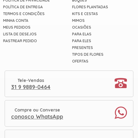
POLÍTICA DE PRIVACIDADE
BUQUÊS
uma
POLÍTICA DE ENTREGA
FLORES PLANTADAS
mensagem
TERMOS E CONDIÇÕES
KITS E CESTAS
MINHA CONTA
MIMOS
MEUS PEDIDOS
OCASIÕES
LISTA DE DESEJOS
PARA ELAS
RASTREAR PEDIDO
PARA ELES
PRESENTES
TIPOS DE FLORES
OFERTAS
Tele-Vendas
31 9 9889-0464
Compre ou Converse
conosco WhatsApp