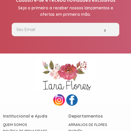
Cadastre-se e receba novidades exclusivas
TIPOS
DE
Seja o primeiro a receber nossos lançamentos e
FLORES
ofertas em primeira mão.
Central
Atendimento
31
9
9889-
0464
Chat
WhatsApp
Institucional e Ajuda
Departamentos
Envie-
QUEM SOMOS
ARRANJOS DE FLORES
nos