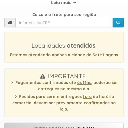
TIPOS
Leia mais
DE
FLORES
Calcule o frete para sua região
Central
Localidades
atendidas
:
Atendimento
Estamos atendendo apenas a cidade de Sete Lagoas
31
9
IMPORTANTE !
9889-
0464
Pagamentos confirmados até
às 16hs
, poderão ser
entregues no mesmo dia.
Pedidos para serem entregues
fora
do horário
Chat
comercial devem ser previamente confirmados na
WhatsApp
loja.
Envie-
nos