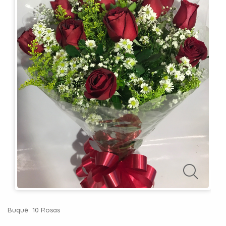
KITS
E
CESTAS
MIMOS
OCASIÕES
PARA
ELAS
PARA
ELES
PRESENTES
Buquê 10 Rosas