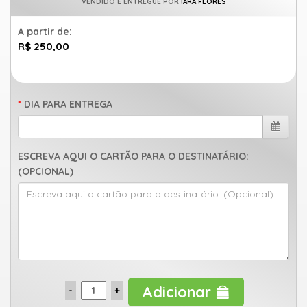
VENDIDO E ENTREGUE POR
IARA FLORES
uma
mensagem
A partir de:
R$ 250,00
DIA PARA ENTREGA
ESCREVA AQUI O CARTÃO PARA O DESTINATÁRIO:
(OPCIONAL)
Adicionar