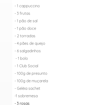
- 1 cappuccino
- 3 frutas
- 1 pão de sal
- 1 pão doce
- 2 torradas
- 4 pães de queijo
- 6 salgadinhos
- 1 bolo
- 1 Club Social
- 100g de presunto
- 100g de muçarela
- Geléia sachet
-1 sobremesa
- 3 rosas