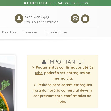
LOJA SEGURA
SEUS DADOS PROTEGIDOS
BEM-VINDO(A)
LOGIN OU CADASTRE-SE
Para Eles
Presentes
Tipos de Flores
IMPORTANTE !
Pagamentos confirmados até
às
16hs
, poderão ser entregues no
mesmo dia.
Pedidos para serem entregues
fora
do horário comercial devem
ser previamente confirmados na
loja.