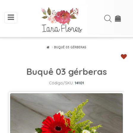
toggle
Acessar
navigation
Cadastre-
se
BUQUÊ 03 GÉRBERAS
INÍCIO
Buquê 03 gérberas
ARRANJOS
DE
Código/SKU:
14101
FLORES
BUQUÊS
FLORES
PLANTADAS