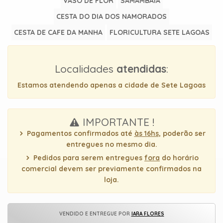
VASO DE FLOR
SAMAMBAIA
uma
CESTA DO DIA DOS NAMORADOS
mensagem
CESTA DE CAFE DA MANHA
FLORICULTURA SETE LAGOAS
Localidades
atendidas
:
Estamos atendendo apenas a cidade de Sete Lagoas
IMPORTANTE !
Pagamentos confirmados até
às 16hs
, poderão ser
entregues no mesmo dia.
Pedidos para serem entregues
fora
do horário
comercial devem ser previamente confirmados na
loja.
VENDIDO E ENTREGUE POR
IARA FLORES