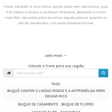
TIPOS
Flores também é uma ótima opção para item decorativo, pois
DE
traz beleza e leveza a qualquer ambiente, deixando-o muito
FLORES
mais feliz. Aproveite para encantar aquela pessoa querida no
dia do aniversário com esse presente incrível.
Central
Atendimento
31
Leia mais
9
Calcule o frete para sua região
9889-
0464
TAGS:
Chat
WhatsApp
BUQUÊ CONTEM 6 LINDAS ROSAS E 6 ASTROMÉLIAS PARA
DEIXAR RICO
Envie-
BUQUE DE CASAMENTO
BUQUE DE FLORES
nos