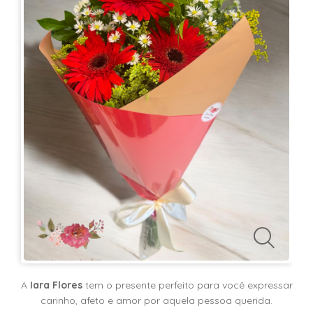
KITS
E
CESTAS
MIMOS
OCASIÕES
PARA
ELAS
PARA
ELES
PRESENTES
A
Iara Flores
tem o presente perfeito para você expressar
carinho, afeto e amor por aquela pessoa querida.