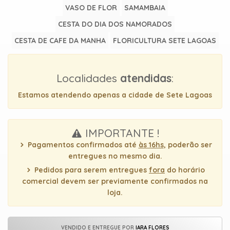
uma
VASO DE FLOR
SAMAMBAIA
mensagem
CESTA DO DIA DOS NAMORADOS
CESTA DE CAFE DA MANHA
FLORICULTURA SETE LAGOAS
Localidades
atendidas
:
Estamos atendendo apenas a cidade de Sete Lagoas
IMPORTANTE !
Pagamentos confirmados até
às 16hs
, poderão ser
entregues no mesmo dia.
Pedidos para serem entregues
fora
do horário
comercial devem ser previamente confirmados na
loja.
VENDIDO E ENTREGUE POR
IARA FLORES