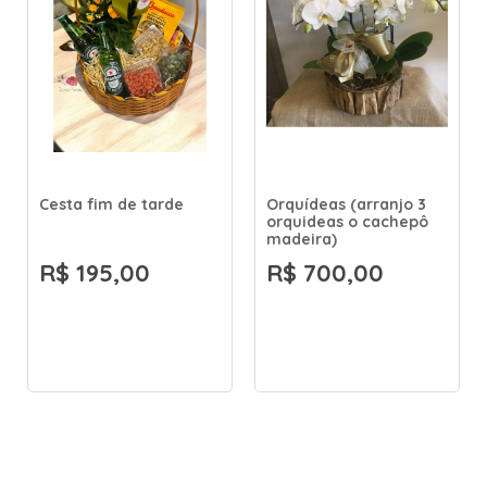
Cesta fim de tarde
Orquídeas (arranjo 3
B
orquideas o cachepô
madeira)
R$ 195,00
R$ 700,00
R