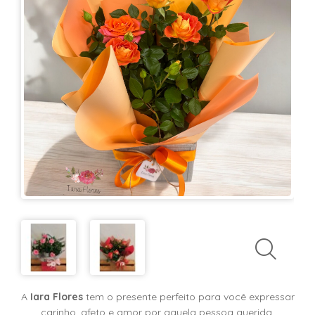
KITS
E
CESTAS
MIMOS
OCASIÕES
PARA
ELAS
PARA
ELES
PRESENTES
A
Iara Flores
tem o presente perfeito para você expressar
carinho, afeto e amor por aquela pessoa querida.