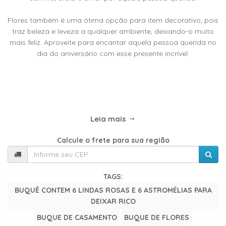
TIPOS
DE
Flores também é uma ótima opção para item decorativo, pois
FLORES
traz beleza e leveza a qualquer ambiente, deixando-o muito
mais feliz. Aproveite para encantar aquela pessoa querida no
dia do aniversário com esse presente incrível.
Central
Atendimento
31
Leia mais
9
9889-
Calcule o frete para sua região
0464
Chat
TAGS:
WhatsApp
BUQUÊ CONTEM 6 LINDAS ROSAS E 6 ASTROMÉLIAS PARA
DEIXAR RICO
Envie-
BUQUE DE CASAMENTO
BUQUE DE FLORES
nos