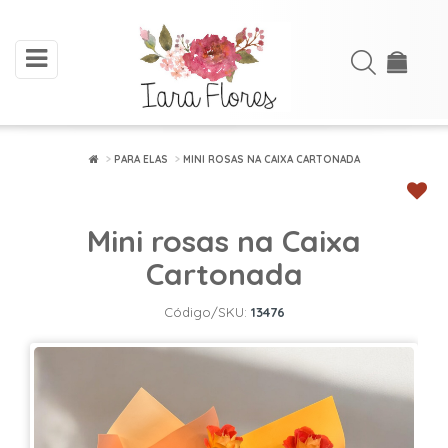
toggle
Acessar
navigation
Cadastre-
se
PARA ELAS
MINI ROSAS NA CAIXA CARTONADA
INÍCIO
Mini rosas na Caixa
ARRANJOS
DE
Cartonada
FLORES
Código/SKU:
13476
BUQUÊS
FLORES
PLANTADAS