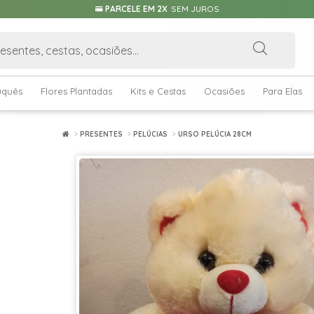
PARCELE EM 2X
SEM JUROS
uquês
Flores Plantadas
Kits e Cestas
Ocasiões
Para Elas
PRESENTES
PELÚCIAS
URSO PELÚCIA 28CM