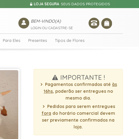
LOJA SEGURA
SEUS DADOS PROTEGIDOS
BEM-VINDO(A)
LOGIN OU CADASTRE-SE
Para Eles
Presentes
Tipos de Flores
IMPORTANTE !
Pagamentos confirmados até
às
16hs
, poderão ser entregues no
mesmo dia.
Pedidos para serem entregues
fora
do horário comercial devem
ser previamente confirmados na
loja.