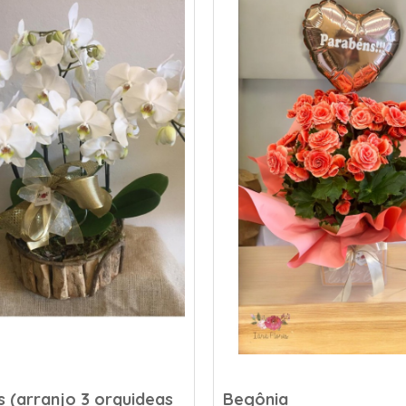
 (arranjo 3 orquideas
Begônia