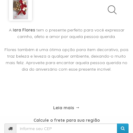
TIPOS
DE
FLORES
A
Iara Flores
tem o presente perfeito para você expressar
carinho, afeto e amor por aquela pessoa querida.
Central
Flores também é uma ótima opção para item decorativo, pois
Atendimento
traz beleza e leveza a qualquer ambiente, deixando-o muito
mais feliz. Aproveite para encantar aquela pessoa querida no
31
dia do aniversário com esse presente incrível.
9
9889-
0464
Chat
Leia mais
WhatsApp
Calcule o frete para sua região
Envie-
nos