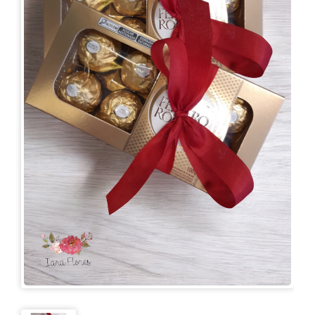
KITS
E
CESTAS
MIMOS
OCASIÕES
PARA
ELAS
PARA
ELES
PRESENTES