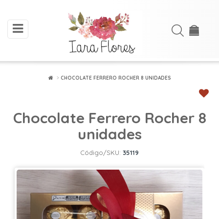
toggle
Acessar
navigation
Cadastre-
se
CHOCOLATE FERRERO ROCHER 8 UNIDADES
INÍCIO
Chocolate Ferrero Rocher 8
ARRANJOS
DE
unidades
FLORES
Código/SKU:
35119
BUQUÊS
FLORES
PLANTADAS