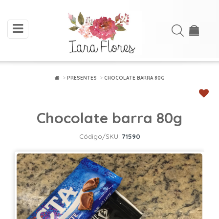
toggle
Acessar
navigation
Cadastre-
se
PRESENTES
CHOCOLATE BARRA 80G
INÍCIO
Chocolate barra 80g
ARRANJOS
DE
Código/SKU:
71590
FLORES
BUQUÊS
FLORES
PLANTADAS