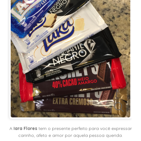
KITS
E
CESTAS
MIMOS
OCASIÕES
PARA
ELAS
PARA
ELES
PRESENTES
A
Iara Flores
tem o presente perfeito para você expressar
carinho, afeto e amor por aquela pessoa querida.