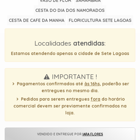
VASO DE FLOR
SAMAMBAIA
uma
CESTA DO DIA DOS NAMORADOS
mensagem
CESTA DE CAFE DA MANHA
FLORICULTURA SETE LAGOAS
Localidades
atendidas
:
Estamos atendendo apenas a cidade de Sete Lagoas
IMPORTANTE !
Pagamentos confirmados até
às 16hs
, poderão ser
entregues no mesmo dia.
Pedidos para serem entregues
fora
do horário
comercial devem ser previamente confirmados na
loja.
VENDIDO E ENTREGUE POR
IARA FLORES