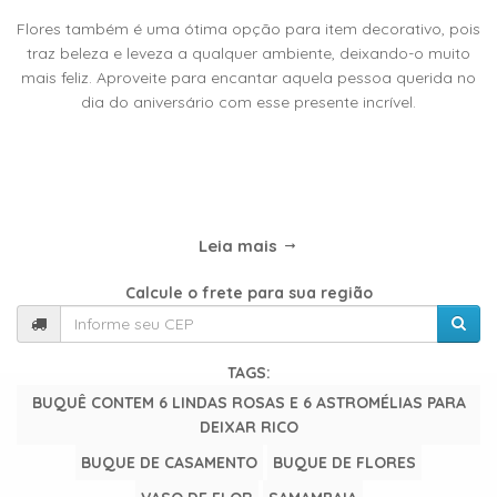
TIPOS
Flores também é uma ótima opção para item decorativo, pois
DE
traz beleza e leveza a qualquer ambiente, deixando-o muito
FLORES
mais feliz. Aproveite para encantar aquela pessoa querida no
dia do aniversário com esse presente incrível.
Central
Atendimento
31
Leia mais
9
Calcule o frete para sua região
9889-
0464
TAGS:
Chat
WhatsApp
BUQUÊ CONTEM 6 LINDAS ROSAS E 6 ASTROMÉLIAS PARA
DEIXAR RICO
Envie-
BUQUE DE CASAMENTO
BUQUE DE FLORES
nos