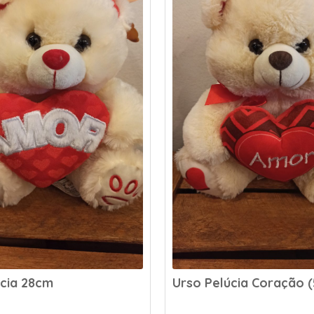
úcia Coração (50cm)
Chocolate Ferrero Roc
unidades