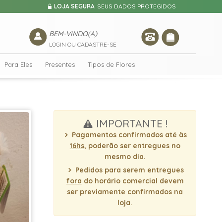
LOJA SEGURA
SEUS DADOS PROTEGIDOS
BEM-VINDO(A)
LOGIN OU CADASTRE-SE
Para Eles
Presentes
Tipos de Flores
IMPORTANTE !
Pagamentos confirmados até
às
16hs
, poderão ser entregues no
mesmo dia.
Pedidos para serem entregues
fora
do horário comercial devem
ser previamente confirmados na
loja.