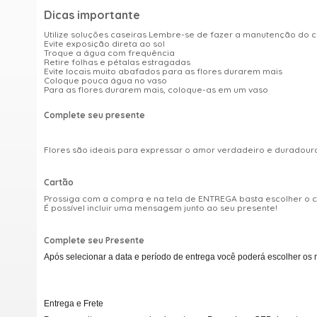
Dicas importante
Utilize soluções caseiras Lembre-se de fazer a manutenção do 
Evite exposição direta ao sol
Troque a água com frequência
Retire folhas e pétalas estragadas
Evite locais muito abafados para as flores durarem mais
Coloque pouca água no vaso
Para as flores durarem mais, coloque-as em um vaso
Complete seu presente
Flores são ideais para expressar o amor verdadeiro e duradou
Cartão
Prossiga com a compra e na tela de ENTREGA basta escolher o
É possível incluir uma mensagem junto ao seu presente!
Complete seu Presente
Após selecionar a data e período de entrega você poderá escolher os 
Entrega e Frete