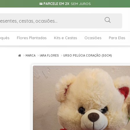
PARCELE EM 2X
SEM JUROS
uquês
Flores Plantadas
Kits e Cestas
Ocasiões
Para Elas
MARCA
IARA FLORES
URSO PELÚCIA CORAÇÃO (50CM)