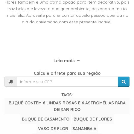
TIPOS
Flores também é uma ótima opção para item decorativo, pois
DE
traz beleza e leveza a qualquer ambiente, deixando-o muito
FLORES
mais feliz. Aproveite para encantar aquela pessoa querida no
dia do aniversário com esse presente incrível.
Central
Atendimento
Leia mais
31
9
Calcule o frete para sua região
9889-
0464
TAGS:
Chat
BUQUÊ CONTEM 6 LINDAS ROSAS E 6 ASTROMÉLIAS PARA
WhatsApp
DEIXAR RICO
BUQUE DE CASAMENTO
BUQUE DE FLORES
Envie-
VASO DE FLOR
SAMAMBAIA
nos