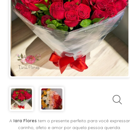
KITS
E
CESTAS
MIMOS
OCASIÕES
PARA
ELAS
PARA
ELES
PRESENTES
A
Iara Flores
tem o presente perfeito para você expressar
carinho, afeto e amor por aquela pessoa querida.