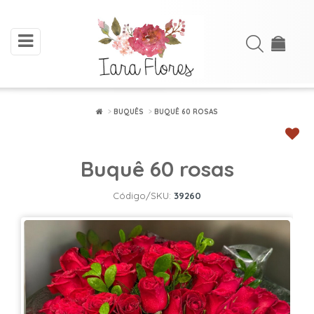
toggle
Acessar
navigation
Cadastre-
se
BUQUÊS
BUQUÊ 60 ROSAS
INÍCIO
Buquê 60 rosas
ARRANJOS
DE
Código/SKU:
39260
FLORES
BUQUÊS
FLORES
PLANTADAS