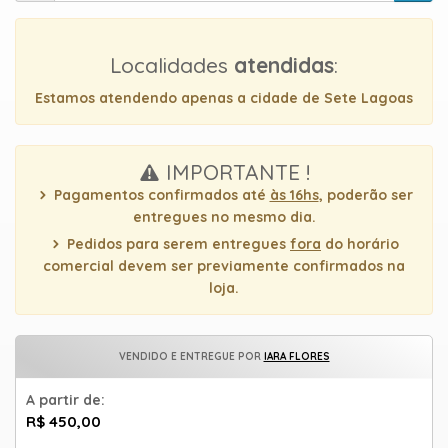
TIPOS
DE
FLORES
Localidades
atendidas
:
Estamos atendendo apenas a cidade de Sete Lagoas
Central
IMPORTANTE !
Atendimento
Pagamentos confirmados até
às 16hs
, poderão ser
entregues no mesmo dia.
31
9
Pedidos para serem entregues
fora
do horário
9889-
comercial devem ser previamente confirmados na
0464
loja.
Chat
VENDIDO E ENTREGUE POR
IARA FLORES
WhatsApp
A partir de:
Envie-
R$ 450,00
nos