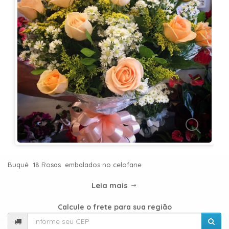
KITS
E
CESTAS
MIMOS
OCASIÕES
PARA
ELAS
PARA
Buquê 18 Rosas embalados no celofane
ELES
Leia mais
PRESENTES
Calcule o frete para sua região