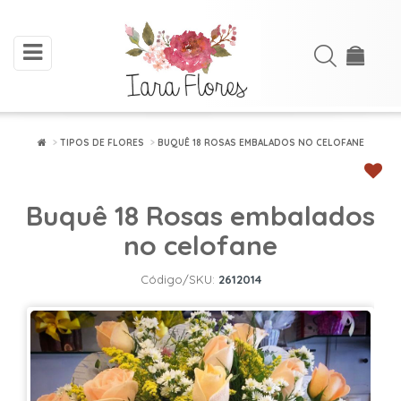
toggle
Acessar
navigation
Cadastre-
se
TIPOS DE FLORES
BUQUÊ 18 ROSAS EMBALADOS NO CELOFANE
INÍCIO
Buquê 18 Rosas embalados
ARRANJOS
DE
no celofane
FLORES
Código/SKU:
2612014
BUQUÊS
FLORES
PLANTADAS