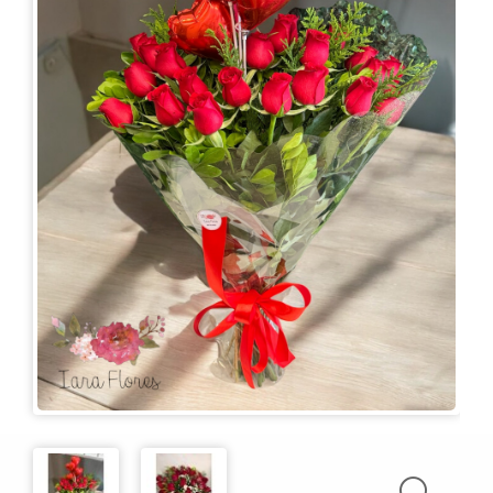
KITS
E
CESTAS
MIMOS
OCASIÕES
PARA
ELAS
PARA
ELES
PRESENTES