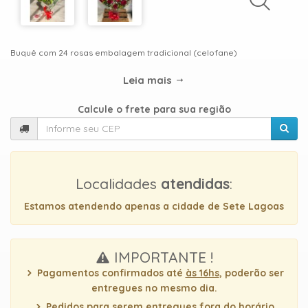
TIPOS
DE
FLORES
Buquê com 24 rosas embalagem tradicional (celofane)
Leia mais
Central
Calcule o frete para sua região
Atendimento
31
9
Localidades
atendidas
:
9889-
0464
Estamos atendendo apenas a cidade de Sete Lagoas
Chat
WhatsApp
IMPORTANTE !
Pagamentos confirmados até
às 16hs
, poderão ser
Envie-
entregues no mesmo dia.
nos
Pedidos para serem entregues
fora
do horário