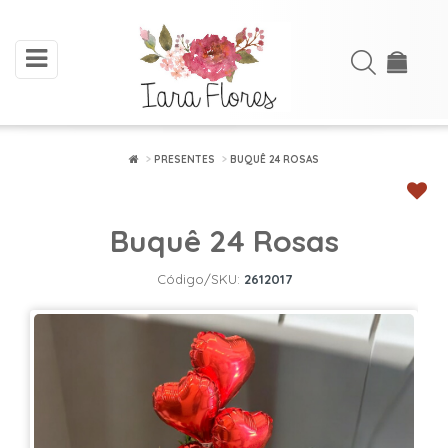
toggle
Acessar
navigation
Cadastre-
se
PRESENTES
BUQUÊ 24 ROSAS
INÍCIO
Buquê 24 Rosas
ARRANJOS
DE
Código/SKU:
2612017
FLORES
BUQUÊS
FLORES
PLANTADAS