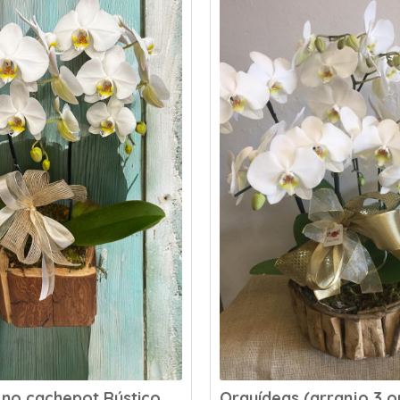
 no cachepot Rústico
Orquídeas (arranjo 3 o