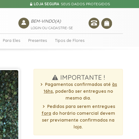
LOJA SEGURA
SEUS DADOS PROTEGIDOS
BEM-VINDO(A)
LOGIN OU CADASTRE-SE
Para Eles
Presentes
Tipos de Flores
IMPORTANTE !
Pagamentos confirmados até
às
16hs
, poderão ser entregues no
mesmo dia.
Pedidos para serem entregues
fora
do horário comercial devem
ser previamente confirmados na
loja.