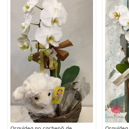
Orquídea no cachepô de
Orquídea