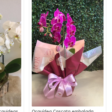
rquideas
Orquídea Cascata embalada