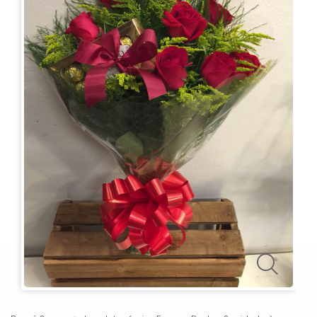
KITS
E
CESTAS
MIMOS
OCASIÕES
PARA
ELAS
PARA
ELES
PRESENTES