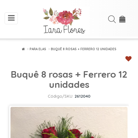
toggle
Acessar
navigation
Cadastre-
se
PARA ELAS
BUQUÊ 8 ROSAS + FERRERO 12 UNIDADES
INÍCIO
Buquê 8 rosas + Ferrero 12
ARRANJOS
DE
unidades
FLORES
Código/SKU:
2612040
BUQUÊS
FLORES
PLANTADAS