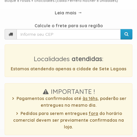
Buquê 8 rosas + chocolates (caixa Ferrero Rocher 8 unidades)
TIPOS
DE
Leia mais
FLORES
Calcule o frete para sua região
Central
Atendimento
Localidades
atendidas
:
31
Estamos atendendo apenas a cidade de Sete Lagoas
9
9889-
0464
IMPORTANTE !
Pagamentos confirmados até
às 16hs
, poderão ser
Chat
entregues no mesmo dia.
WhatsApp
Pedidos para serem entregues
fora
do horário
comercial devem ser previamente confirmados na
loja.
Envie-
nos