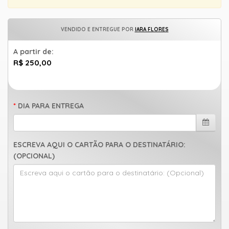
uma
mensagem
VENDIDO E ENTREGUE POR
IARA FLORES
A partir de:
R$ 250,00
DIA PARA ENTREGA
ESCREVA AQUI O CARTÃO PARA O DESTINATÁRIO:
(OPCIONAL)