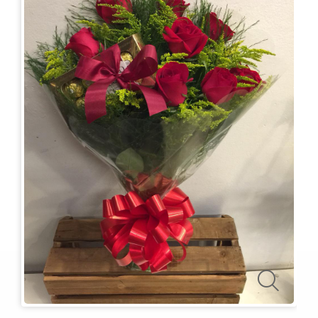
KITS
E
CESTAS
MIMOS
OCASIÕES
PARA
ELAS
PARA
ELES
PRESENTES