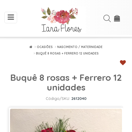
toggle
Acessar
navigation
Cadastre-
se
OCASIÕES
NASCIMENTO / MATERNIDADE
BUQUÊ 8 ROSAS + FERRERO 12 UNIDADES
INÍCIO
ARRANJOS
Buquê 8 rosas + Ferrero 12
DE
FLORES
unidades
BUQUÊS
Código/SKU:
2612040
FLORES
PLANTADAS