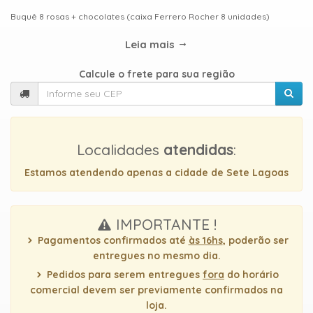
TIPOS
Buquê 8 rosas + chocolates (caixa Ferrero Rocher 8 unidades)
DE
FLORES
Leia mais
Calcule o frete para sua região
Central
Atendimento
Localidades
atendidas
:
31
9
Estamos atendendo apenas a cidade de Sete Lagoas
9889-
0464
IMPORTANTE !
Chat
Pagamentos confirmados até
às 16hs
, poderão ser
WhatsApp
entregues no mesmo dia.
Pedidos para serem entregues
fora
do horário
comercial devem ser previamente confirmados na
Envie-
loja.
nos