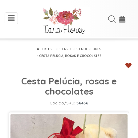
toggle
Acessar
navigation
Cadastre-
se
KITS E CESTAS
CESTA DE FLORES
CESTA PELÚCIA, ROSAS E CHOCOLATES
INÍCIO
ARRANJOS
Cesta Pelúcia, rosas e
DE
FLORES
chocolates
BUQUÊS
Código/SKU:
56456
FLORES
PLANTADAS