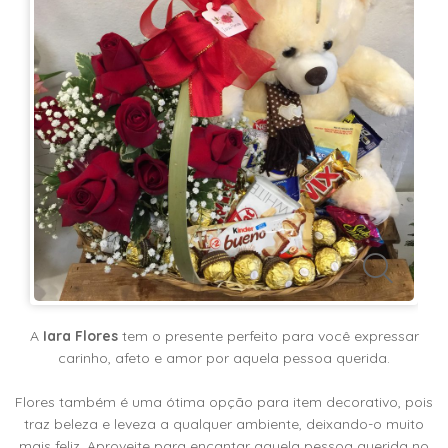
KITS
E
CESTAS
MIMOS
OCASIÕES
PARA
ELAS
PARA
ELES
A
Iara Flores
tem o presente perfeito para você expressar
carinho, afeto e amor por aquela pessoa querida.
PRESENTES
Flores também é uma ótima opção para item decorativo, pois
traz beleza e leveza a qualquer ambiente, deixando-o muito
mais feliz. Aproveite para encantar aquela pessoa querida no