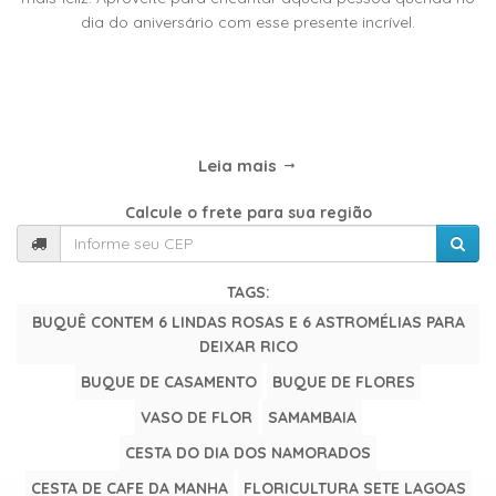
TIPOS
dia do aniversário com esse presente incrível.
DE
FLORES
Leia mais
Central
Atendimento
Calcule o frete para sua região
31
9
9889-
TAGS:
0464
BUQUÊ CONTEM 6 LINDAS ROSAS E 6 ASTROMÉLIAS PARA
DEIXAR RICO
Chat
BUQUE DE CASAMENTO
BUQUE DE FLORES
WhatsApp
VASO DE FLOR
SAMAMBAIA
CESTA DO DIA DOS NAMORADOS
Envie-
nos
CESTA DE CAFE DA MANHA
FLORICULTURA SETE LAGOAS