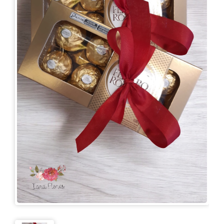
KITS
E
CESTAS
MIMOS
OCASIÕES
PARA
ELAS
PARA
ELES
PRESENTES