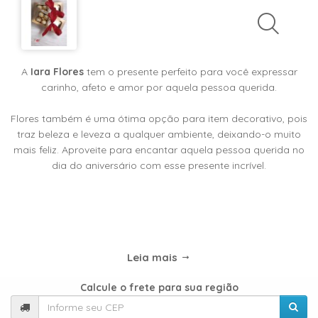
TIPOS
DE
FLORES
A
Iara Flores
tem o presente perfeito para você expressar
carinho, afeto e amor por aquela pessoa querida.
Central
Flores também é uma ótima opção para item decorativo, pois
Atendimento
traz beleza e leveza a qualquer ambiente, deixando-o muito
mais feliz. Aproveite para encantar aquela pessoa querida no
31
dia do aniversário com esse presente incrível.
9
9889-
0464
Chat
Leia mais
WhatsApp
Calcule o frete para sua região
Envie-
nos