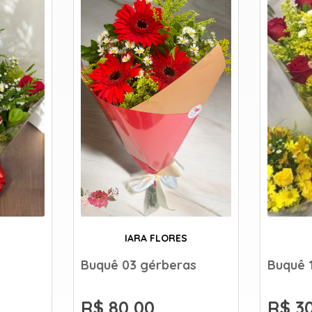
IARA FLORES
Buquê 03 gérberas
Buquê 
R$ 80,00
R$ 3