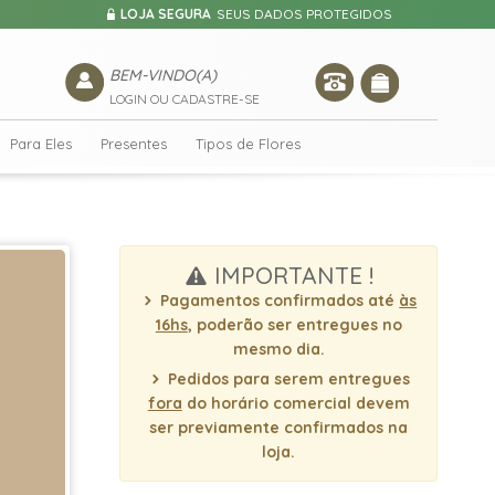
LOJA SEGURA
SEUS DADOS PROTEGIDOS
BEM-VINDO(A)
LOGIN OU CADASTRE-SE
Para Eles
Presentes
Tipos de Flores
IMPORTANTE !
Pagamentos confirmados até
às
16hs
, poderão ser entregues no
mesmo dia.
Pedidos para serem entregues
fora
do horário comercial devem
ser previamente confirmados na
loja.