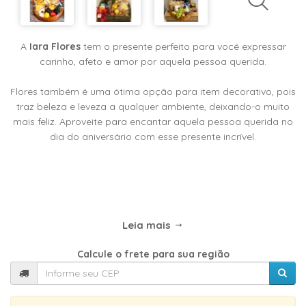
TIPOS
DE
FLORES
A
Iara Flores
tem o presente perfeito para você expressar
carinho, afeto e amor por aquela pessoa querida.
Flores também é uma ótima opção para item decorativo, pois
Central
traz beleza e leveza a qualquer ambiente, deixando-o muito
Atendimento
mais feliz. Aproveite para encantar aquela pessoa querida no
dia do aniversário com esse presente incrível.
31
9
9889-
0464
Leia mais
Chat
WhatsApp
Calcule o frete para sua região
Envie-
nos