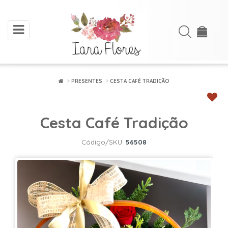
toggle
Acessar
navigation
Cadastre-
se
PRESENTES
CESTA CAFÉ TRADIÇÃO
INÍCIO
Cesta Café Tradição
ARRANJOS
DE
Código/SKU:
56508
FLORES
BUQUÊS
FLORES
PLANTADAS