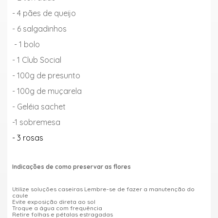
- 4 pães de queijo
- 6 salgadinhos
- 1 bolo
- 1 Club Social
- 100g de presunto
- 100g de muçarela
- Geléia sachet
-1 sobremesa
- 3 rosas
Indicações de como preservar as flores
Utilize soluções caseiras Lembre-se de fazer a manutenção do
caule
Evite exposição direta ao sol
Troque a água com frequência
Retire folhas e pétalas estragadas