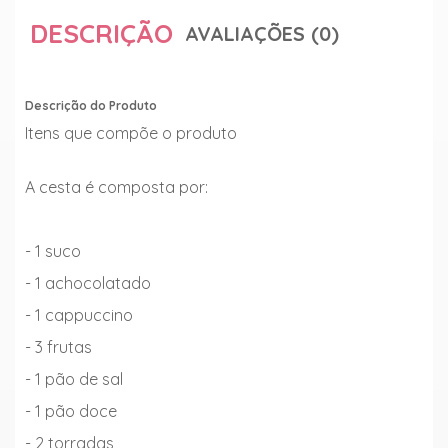
DESCRIÇÃO
AVALIAÇÕES (0)
Descrição do Produto
Itens que compõe o produto
A cesta é composta por:
- 1 suco
- 1 achocolatado
- 1 cappuccino
- 3 frutas
- 1 pão de sal
- 1 pão doce
- 2 torradas