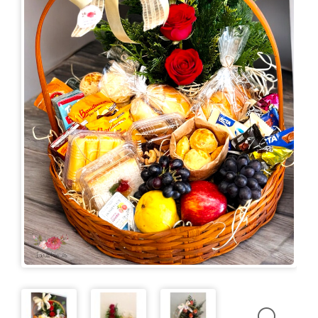
KITS
E
CESTAS
MIMOS
OCASIÕES
PARA
ELAS
PARA
ELES
PRESENTES