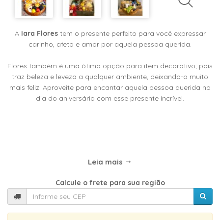
TIPOS
DE
FLORES
A
Iara Flores
tem o presente perfeito para você expressar
carinho, afeto e amor por aquela pessoa querida.
Flores também é uma ótima opção para item decorativo, pois
Central
traz beleza e leveza a qualquer ambiente, deixando-o muito
Atendimento
mais feliz. Aproveite para encantar aquela pessoa querida no
dia do aniversário com esse presente incrível.
31
9
9889-
0464
Leia mais
Chat
WhatsApp
Calcule o frete para sua região
Envie-
nos