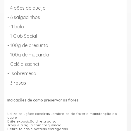
- 4 pães de queijo
- 6 salgadinhos
- 1 bolo
- 1 Club Social
- 100g de presunto
- 100g de muçarela
- Geléia sachet
-1 sobremesa
- 3 rosas
Indicações de como preservar as flores
Utilize soluções caseiras Lembre-se de fazer a manutenção do
caule
Evite exposição direta ao sol
Troque a água com frequência
Retire folhas e pétalas estragadas