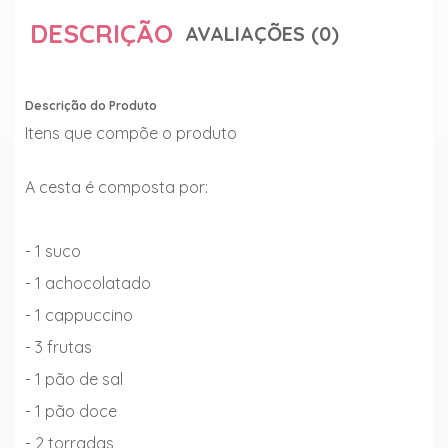
DESCRIÇÃO
AVALIAÇÕES (0)
Descrição do Produto
Itens que compõe o produto
A cesta é composta por:
- 1 suco
- 1 achocolatado
- 1 cappuccino
- 3 frutas
- 1 pão de sal
- 1 pão doce
- 2 torradas