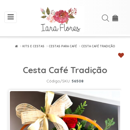
toggle
Acessar
navigation
Cadastre-
se
KITS E CESTAS
CESTAS PARA CAFÉ
CESTA CAFÉ TRADIÇÃO
INÍCIO
Cesta Café Tradição
ARRANJOS
DE
Código/SKU:
56508
FLORES
BUQUÊS
FLORES
PLANTADAS