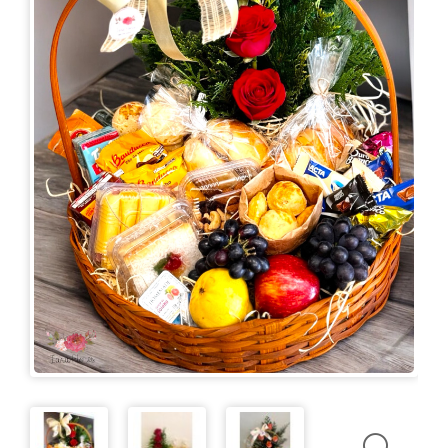
KITS
E
CESTAS
MIMOS
OCASIÕES
PARA
ELAS
PARA
ELES
PRESENTES