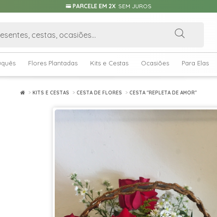
PARCELE EM 2X
SEM JUROS
uquês
Flores Plantadas
Kits e Cestas
Ocasiões
Para Elas
KITS E CESTAS
CESTA DE FLORES
CESTA "REPLETA DE AMOR"