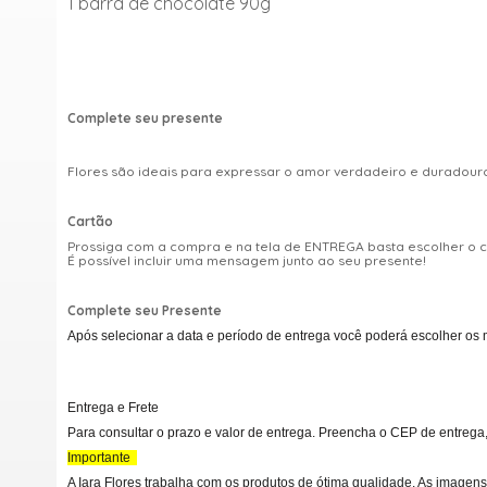
1 barra de chocolate 90g
Complete seu presente
Flores são ideais para expressar o amor verdadeiro e duradou
Cartão
Prossiga com a compra e na tela de ENTREGA basta escolher o
É possível incluir uma mensagem junto ao seu presente!
Complete seu Presente
Após selecionar a data e período de entrega você poderá escolher os 
Entrega e Frete
Para consultar o prazo e valor de entrega. Preencha o CEP de entrega,
Importante
A Iara Flores trabalha com os produtos de ótima qualidade. As imagens