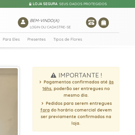
LOJA SEGURA
SEUS DADOS PROTEGIDOS
BEM-VINDO(A)
LOGIN OU CADASTRE-SE
Para Eles
Presentes
Tipos de Flores
IMPORTANTE !
Pagamentos confirmados até
às
16hs
, poderão ser entregues no
mesmo dia.
Pedidos para serem entregues
fora
do horário comercial devem
ser previamente confirmados na
loja.