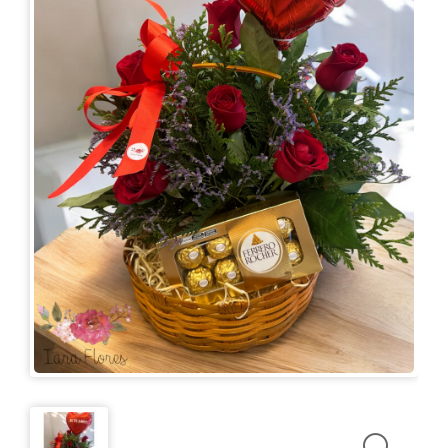
KITS
E
CESTAS
MIMOS
OCASIÕES
PARA
ELAS
PARA
ELES
PRESENTES