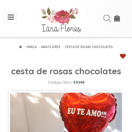
toggle
Acessar
navigation
Cadastre-
se
MARCA
IARA FLORES
CESTA DE ROSAS CHOCOLATES
INÍCIO
cesta de rosas chocolates
ARRANJOS
DE
Código/SKU:
59248
FLORES
BUQUÊS
FLORES
PLANTADAS