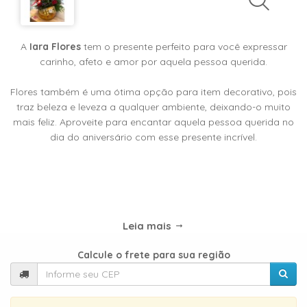
TIPOS
DE
FLORES
A
Iara Flores
tem o presente perfeito para você expressar
carinho, afeto e amor por aquela pessoa querida.
Flores também é uma ótima opção para item decorativo, pois
Central
traz beleza e leveza a qualquer ambiente, deixando-o muito
Atendimento
mais feliz. Aproveite para encantar aquela pessoa querida no
dia do aniversário com esse presente incrível.
31
9
9889-
0464
Leia mais
Chat
WhatsApp
Calcule o frete para sua região
Envie-
nos